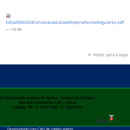
Edital0042024ConvocacaoListadeEsperaAlunosRegulares.pdf
— 174 KB
Voltar para o topo
© Universidade Estadual do Paraná - Campus de Curitiba II
Rua dos Funcionários 1357 - Cabral
Curitiba - PR - 41 3250-7300 - 41 3250-7301
Desenvolvido com CMS de código aberto