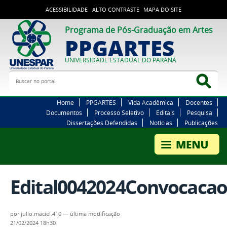
ACESSIBILIDADE
ALTO CONTRASTE
MAPA DO SITE
Programa de Pós-Graduação em Artes
PPGARTES
UNIVERSIDADE ESTADUAL DO PARANÁ
Buscar no portal
Bus
Home
PPGARTES
Vida Acadêmica
Docentes
Documentos
Processo Seletivo
Editais
Pesquisa
Dissertações Defendidas
Notícias
Publicações
Edital0042024Convocacao
por
julio.maciel.410
—
última modificação
21/02/2024 18h30