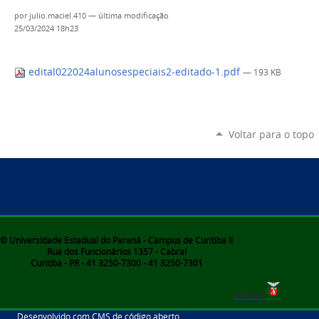
por
julio.maciel.410
—
última modificação
25/03/2024 18h23
edital022024alunosespeciais2-editado-1.pdf
— 193 KB
Voltar para o topo
© Universidade Estadual do Paraná - Campus de Curitiba II
Rua dos Funcionários 1357 - Cabral
Curitiba - PR - 41 3250-7300 - 41 3250-7301
Desenvolvido com CMS de código aberto