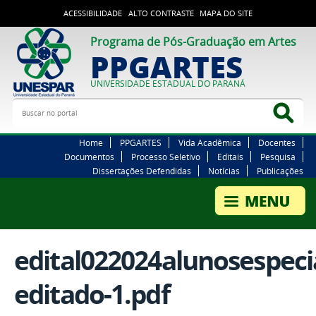
ACESSIBILIDADE
ALTO CONTRASTE
MAPA DO SITE
Programa de Pós-Graduação em Artes
PPGARTES
UNIVERSIDADE ESTADUAL DO PARANÁ
Buscar no portal
Bus
Home
PPGARTES
Vida Acadêmica
Docentes
Documentos
Processo Seletivo
Editais
Pesquisa
Dissertações Defendidas
Notícias
Publicações
edital022024alunosespeci
editado-1.pdf