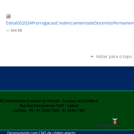
Edital052024ProrrogacaoCredenciamentodeDocentesPerman
— 344 KB
Voltar para o topo
© Universidade Estadual do Paraná - Campus de Curitiba II
Rua dos Funcionários 1357 - Cabral
Curitiba - PR - 41 3250-7300 - 41 3250-7301
Desenvolvido com CMS de código aberto