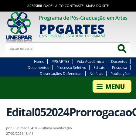
ACESSIBILIDADE
ALTO CONTRASTE
MAPA DO SITE
Programa de Pós-Graduação em Artes
PPGARTES
UNIVERSIDADE ESTADUAL DO PARANÁ
Buscar no portal
Bus
Home
PPGARTES
Vida Acadêmica
Docentes
Documentos
Processo Seletivo
Editais
Pesquisa
Dissertações Defendidas
Notícias
Publicações
Edital052024Prorrogac
por
julio.maciel.410
—
última modificação
27/02/2024 18h11