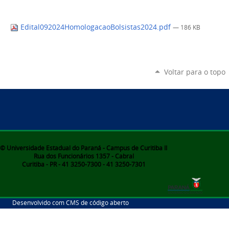
Edital092024HomologacaoBolsistas2024.pdf
— 186 KB
Voltar para o topo
© Universidade Estadual do Paraná - Campus de Curitiba II
Rua dos Funcionários 1357 - Cabral
Curitiba - PR - 41 3250-7300 - 41 3250-7301
Desenvolvido com CMS de código aberto