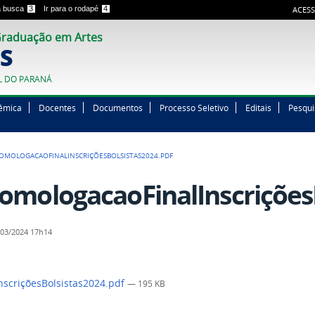
 a busca
3
Ir para o rodapé
4
ACESS
raduação em Artes
S
L DO PARANÁ
êmica
Docentes
Documentos
Processo Seletivo
Editais
Pesqui
OMOLOGACAOFINALINSCRIÇÕESBOLSISTAS2024.PDF
omologacaoFinalInscrições
03/2024 17h14
scriçõesBolsistas2024.pdf
— 195 KB