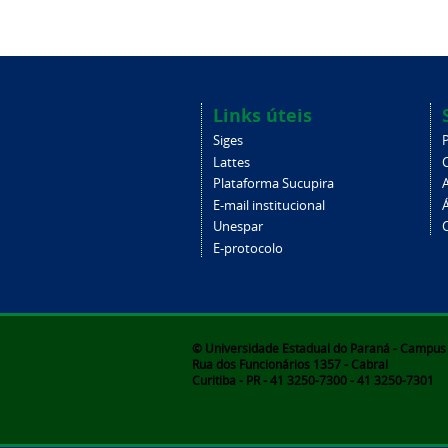
Links úteis
Siges
Lattes
Plataforma Sucupira
E-mail institucional
Unespar
C
E-protocolo
© Universidade Estadual do Paraná - Campus d
Rua dos Funcionários 1357 - Cabral
Curitiba - PR - 41 3250-7300 - 41 3250-7301