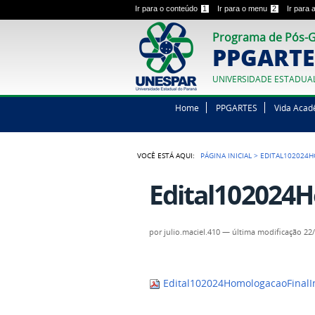
Ir para o conteúdo
1
Ir para o menu
2
Ir para
Programa de Pós-G
PPGARTE
UNIVERSIDADE ESTADUA
Home
PPGARTES
Vida Acad
VOCÊ ESTÁ AQUI:
PÁGINA INICIAL
>
EDITAL102024H
Edital102024H
por
julio.maciel.410
—
última modificação
22/
Edital102024HomologacaoFinalIn