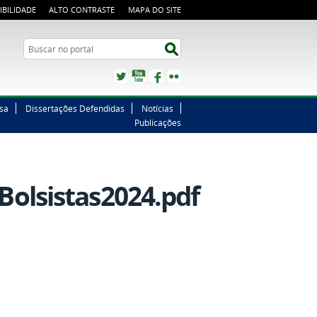
IBILIDADE
ALTO CONTRASTE
MAPA DO SITE
Buscar no portal
Buscar no portal
Twitter
YouTube
Facebook
Flickr
sa
Dissertações Defendidas
Notícias
Publicações
Bolsistas2024.pdf