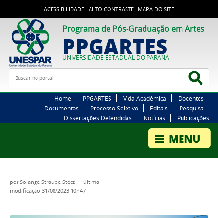
ACESSIBILIDADE
ALTO CONTRASTE
MAPA DO SITE
Programa de Pós-Graduação em Artes
PPGARTES
UNIVERSIDADE ESTADUAL DO PARANÁ
Buscar no portal
Bus
Home
PPGARTES
Vida Acadêmica
Docentes
Documentos
Processo Seletivo
Editais
Pesquisa
Dissertações Defendidas
Notícias
Publicações
por
Solange Straube Stecz
—
última
modificação
31/08/2023 10h47