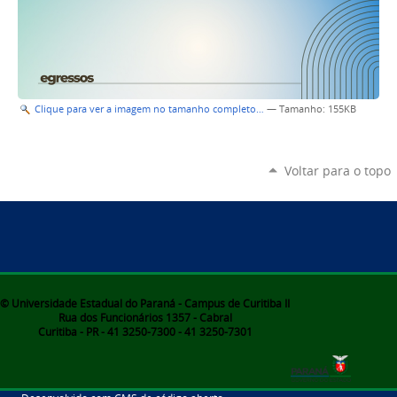
Clique para ver a imagem no tamanho completo…
—
Tamanho
: 155KB
Voltar para o topo
© Universidade Estadual do Paraná - Campus de Curitiba II
Rua dos Funcionários 1357 - Cabral
Curitiba - PR - 41 3250-7300 - 41 3250-7301