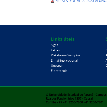
ERRATA. EDITAL 02 2023 ALUNO
Links úteis
Siges
Lattes
Plataforma Sucupira
E-mail institucional
Unespar
C
E-protocolo
© Universidade Estadual do Paraná - Campus d
Rua dos Funcionários 1357 - Cabral
Curitiba - PR - 41 3250-7300 - 41 3250-7301