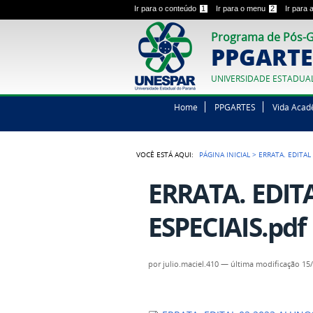
Ir para o conteúdo
1
Ir para o menu
2
Ir para
Programa de Pós-G
PPGARTE
UNIVERSIDADE ESTADUA
Home
PPGARTES
Vida Acad
VOCÊ ESTÁ AQUI:
PÁGINA INICIAL
>
ERRATA. EDITAL
ERRATA. EDIT
ESPECIAIS.pdf
por
julio.maciel.410
—
última modificação
15/