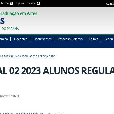
 a busca
3
Ir para o rodapé
4
ACESS
raduação em Artes
S
L DO PARANÁ
êmica
Docentes
Documentos
Processo Seletivo
Editais
Pesqui
 02 2023 ALUNOS REGULARES E ESPECIAIS.PDF
AL 02 2023 ALUNOS REGULA
02/2023 13h59