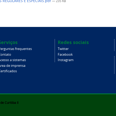
S REGULARES E ESPECIAIS.pdf
— 235 KB
Serviços
Redes sociais
Perguntas frequentes
Twitter
Contato
Facebook
Acesso a sistemas
Instagram
Área de imprensa
ertificados
e Curitiba II