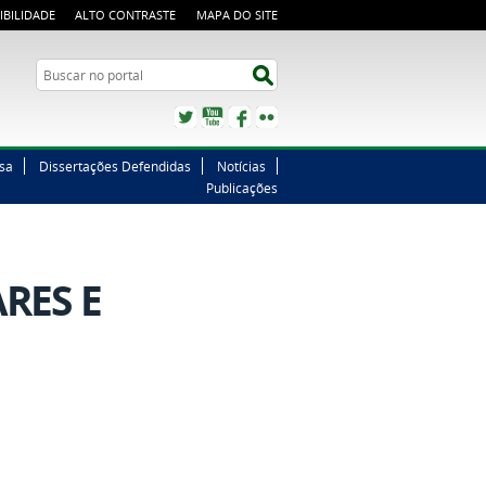
IBILIDADE
ALTO CONTRASTE
MAPA DO SITE
Buscar no portal
Buscar no portal
Twitter
YouTube
Facebook
Flickr
sa
Dissertações Defendidas
Notícias
Publicações
RES E