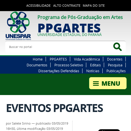
ACESSIBILIDADE
ALTO CONTRASTE
MAPA DO SITE
Programa de Pós-Graduação em Artes
PPGARTES
UNIVERSIDADE ESTADUAL DO PARANÁ
Buscar no portal
Bus
Home
PPGARTES
Vida Acadêmica
Docentes
Documentos
Processo Seletivo
Editais
Pesquisa
Dissertações Defendidas
Notícias
Publicações
EVENTOS PPGARTES
por
Salete Sirino
—
publicado
03/05/2019
16h50,
última modificação
03/05/2019