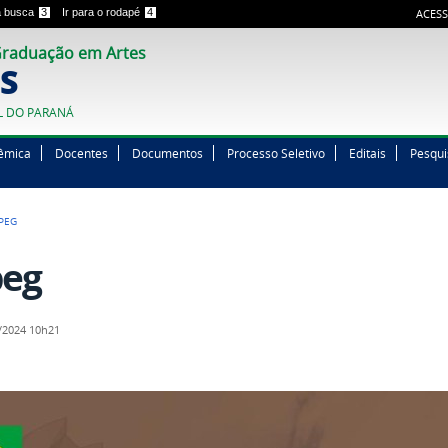
 a busca
3
Ir para o rodapé
4
ACESS
raduação em Artes
S
L DO PARANÁ
êmica
Docentes
Documentos
Processo Seletivo
Editais
Pesqui
PEG
peg
/2024 10h21