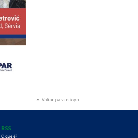
Voltar para o topo
RSS
O que é?