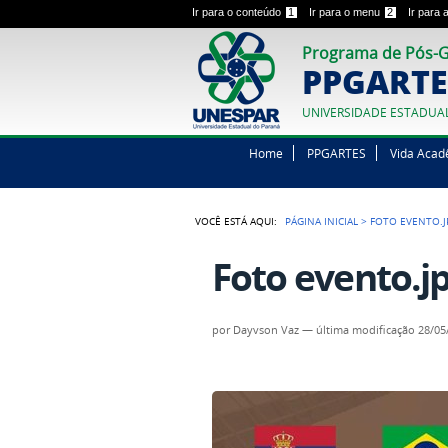
Ir para o conteúdo
1
Ir para o menu
2
Ir para
Programa de Pós-G
PPGARTE
UNIVERSIDADE ESTADUA
Home
PPGARTES
Vida Acad
VOCÊ ESTÁ AQUI:
PÁGINA INICIAL
>
FOTO EVENTO.J
Foto evento.j
por
Dayvson Vaz
—
última modificação
28/05