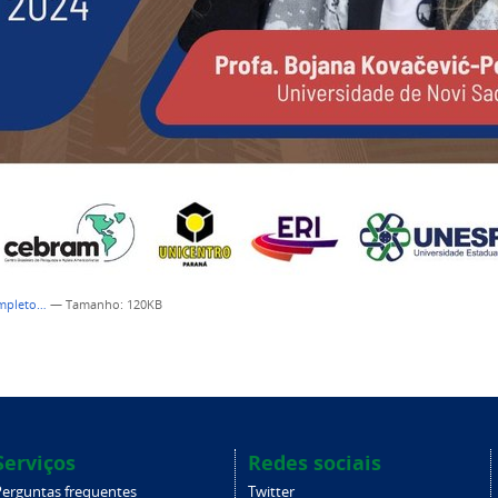
ompleto…
—
Tamanho
: 120KB
Serviços
Redes sociais
Perguntas frequentes
Twitter