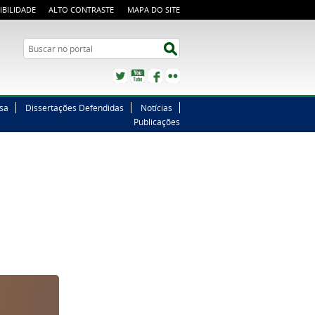
IBILIDADE
ALTO CONTRASTE
MAPA DO SITE
Buscar no portal
Buscar no portal
Twitter
YouTube
Facebook
Flickr
sa
Dissertações Defendidas
Notícias
Publicações