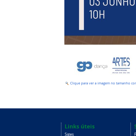
Clique para ver a imagem no tamanho c
Links úteis
Siges