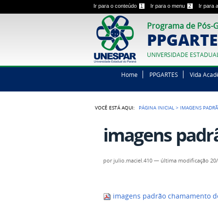
Ir para o conteúdo
1
Ir para o menu
2
Ir para
Programa de Pós-G
PPGARTE
UNIVERSIDADE ESTADUA
Home
PPGARTES
Vida Acad
VOCÊ ESTÁ AQUI:
PÁGINA INICIAL
>
IMAGENS PADR
imagens padr
por
julio.maciel.410
—
última modificação
20/
imagens padrão chamamento d