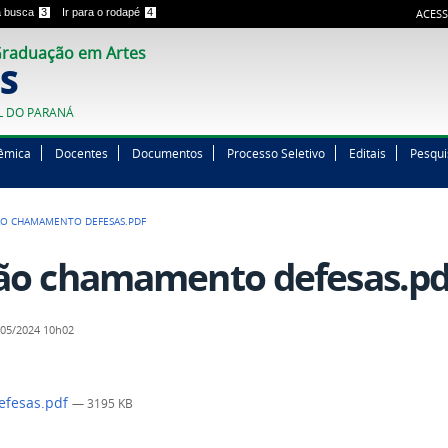
 a busca
3
Ir para o rodapé
4
ACESS
raduação em Artes
S
L DO PARANÁ
êmica
Docentes
Documentos
Processo Seletivo
Editais
Pesqui
ÃO CHAMAMENTO DEFESAS.PDF
ão chamamento defesas.pd
05/2024 10h02
efesas.pdf
— 3195 KB