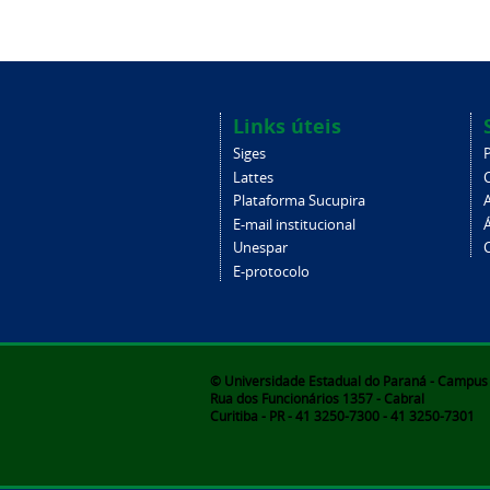
Links úteis
Siges
Lattes
Plataforma Sucupira
E-mail institucional
Unespar
C
E-protocolo
© Universidade Estadual do Paraná - Campus d
Rua dos Funcionários 1357 - Cabral
Curitiba - PR - 41 3250-7300 - 41 3250-7301