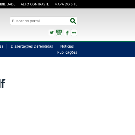
IBILIDADE
ALTO CONTRASTE
MAPA DO SITE
Buscar no portal
Buscar no portal
Twitter
YouTube
Facebook
Flickr
sa
Dissertações Defendidas
Notícias
Publicações
f