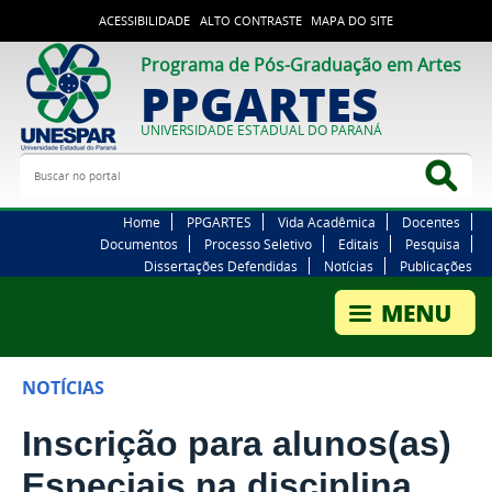
ACESSIBILIDADE
ALTO CONTRASTE
MAPA DO SITE
Programa de Pós-Graduação em Artes
PPGARTES
UNIVERSIDADE ESTADUAL DO PARANÁ
Buscar no portal
Bus
Home
PPGARTES
Vida Acadêmica
Docentes
Documentos
Processo Seletivo
Editais
Pesquisa
Dissertações Defendidas
Notícias
Publicações
NOTÍCIAS
Inscrição para alunos(as)
Especiais na disciplina