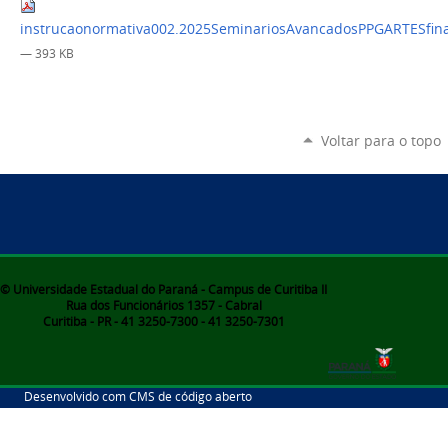
instrucaonormativa002.2025SeminariosAvancadosPPGARTESfina
— 393 KB
Voltar para o topo
© Universidade Estadual do Paraná - Campus de Curitiba II
Rua dos Funcionários 1357 - Cabral
Curitiba - PR - 41 3250-7300 - 41 3250-7301
Desenvolvido com CMS de código aberto