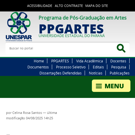
ACESSIBILIDADE
ALTO CONTRASTE
MAPA DO SITE
Programa de Pós-Graduação em Artes
PPGARTES
UNIVERSIDADE ESTADUAL DO PARANÁ
Buscar no portal
Bus
Home
PPGARTES
Vida Acadêmica
Docentes
Documentos
Processo Seletivo
Editais
Pesquisa
Dissertações Defendidas
Notícias
Publicações
por
Celina Rosa Santos
—
última
modificação
04/08/2025 14h25