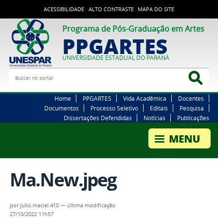
ACESSIBILIDADE
ALTO CONTRASTE
MAPA DO SITE
Programa de Pós-Graduação em Artes
PPGARTES
UNIVERSIDADE ESTADUAL DO PARANÁ
Buscar no portal
Bus
Home
PPGARTES
Vida Acadêmica
Docentes
Documentos
Processo Seletivo
Editais
Pesquisa
Dissertações Defendidas
Notícias
Publicações
Ma.New.jpeg
por
julio.maciel.410
—
última modificação
27/10/2022 11h57