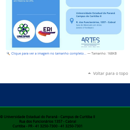
Clique para ver a imagem no tamanho completo…
—
Tamanho
: 168KB
Voltar para o topo
© Universidade Estadual do Paraná - Campus de Curitiba II
Rua dos Funcionários 1357 - Cabral
Curitiba - PR - 41 3250-7300 - 41 3250-7301