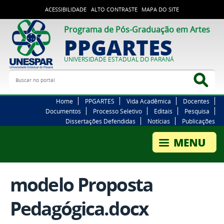
ACESSIBILIDADE
ALTO CONTRASTE
MAPA DO SITE
Programa de Pós-Graduação em Artes
PPGARTES
UNIVERSIDADE ESTADUAL DO PARANÁ
Buscar no portal
Bus
Home
PPGARTES
Vida Acadêmica
Docentes
Documentos
Processo Seletivo
Editais
Pesquisa
Dissertações Defendidas
Notícias
Publicações
modelo Proposta
Pedagógica.docx