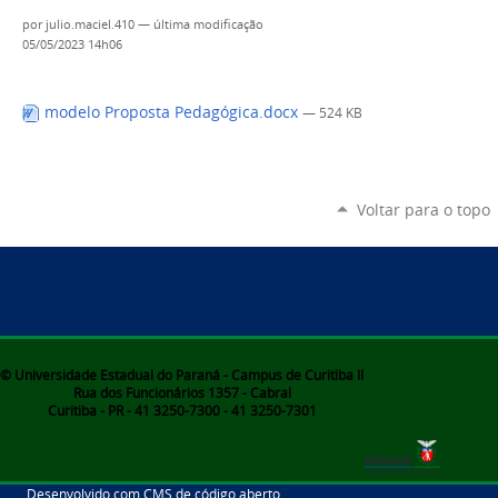
por
julio.maciel.410
—
última modificação
05/05/2023 14h06
modelo Proposta Pedagógica.docx
— 524 KB
Voltar para o topo
© Universidade Estadual do Paraná - Campus de Curitiba II
Rua dos Funcionários 1357 - Cabral
Curitiba - PR - 41 3250-7300 - 41 3250-7301
Desenvolvido com CMS de código aberto