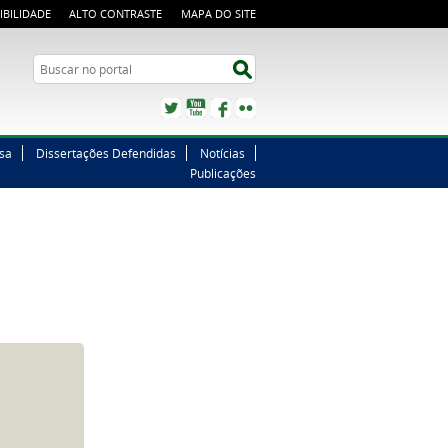
IBILIDADE
ALTO CONTRASTE
MAPA DO SITE
Buscar no portal
Buscar no portal
Twitter
YouTube
Facebook
Flickr
sa
Dissertações Defendidas
Notícias
Publicações