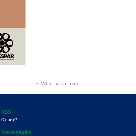
Voltar para o topo
RSS
O que é?
Navegação