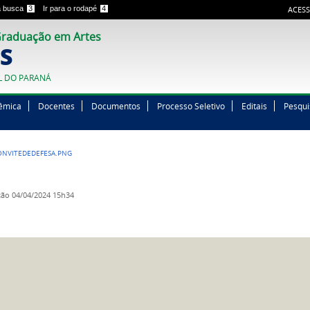
 a busca
3
Ir para o rodapé
4
ACESS
raduação em Artes
S
L DO PARANÁ
êmica
Docentes
Documentos
Processo Seletivo
Editais
Pesqui
NVITEDEDEFESA.PNG
ção
04/04/2024 15h34