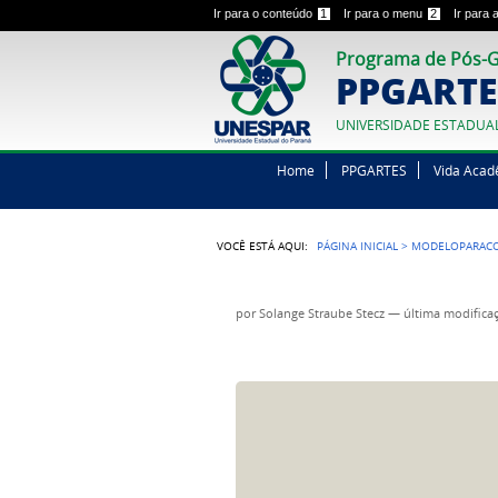
Ir para o conteúdo
1
Ir para o menu
2
Ir para
Programa de Pós-G
PPGARTE
UNIVERSIDADE ESTADUA
Home
PPGARTES
Vida Acad
VOCÊ ESTÁ AQUI:
PÁGINA INICIAL
>
MODELOPARACO
por
Solange Straube Stecz
—
última modifica