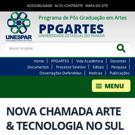
ACESSIBILIDADE
ALTO CONTRASTE
MAPA DO SITE
Programa de Pós-Graduação em Artes
PPGARTES
UNIVERSIDADE ESTADUAL DO PARANÁ
Buscar no portal
Bus
Home
PPGARTES
Vida Acadêmica
Docentes
Documentos
Processo Seletivo
Editais
Pesquisa
Dissertações Defendidas
Notícias
Publicações
NOVA CHAMADA ARTE
& TECNOLOGIA NO SUL