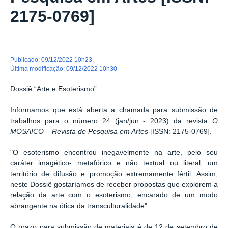
2175-0769]
publicado
:
09/12/2022 10h23
,
última modificação
:
09/12/2022 10h30
Dossiê
“Arte e Esoterismo”
Informamos que está aberta a chamada para submissão de
trabalhos para o número 24 (jan/jun - 2023) da revista
O
MOSAICO – Revista de Pesquisa em Artes
[ISSN: 2175-0769].
"O esoterismo encontrou inegavelmente na arte, pelo seu
caráter imagético- metafórico e não textual ou literal, um
território de difusão e promoção extremamente fértil. Assim,
neste Dossiê gostaríamos de receber propostas que explorem a
relação da arte com o esoterismo, encarado de um modo
abrangente na ótica da transculturalidade"
O prazo para submissão de materiais é de 12 de setembro de