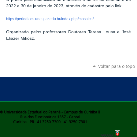
2022 a 30 de janeiro de 2023, através de cadastro pelo link:
https://periodicos.unespar.edu.br/index.php/mosaico/
Organizado pelos professores Doutores Teresa Lousa e José
Eliézer Mikosz.
Voltar para o topo
© Universidade Estadual do Paraná - Campus de Curitiba II
Rua dos Funcionários 1357 - Cabral
Curitiba - PR - 41 3250-7300 - 41 3250-7301