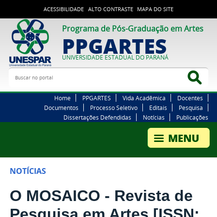
ACESSIBILIDADE
ALTO CONTRASTE
MAPA DO SITE
Programa de Pós-Graduação em Artes
PPGARTES
UNIVERSIDADE ESTADUAL DO PARANÁ
Buscar no portal
Bus
Home
PPGARTES
Vida Acadêmica
Docentes
Documentos
Processo Seletivo
Editais
Pesquisa
Dissertações Defendidas
Notícias
Publicações
NOTÍCIAS
O MOSAICO - Revista de
Pesquisa em Artes [ISSN: