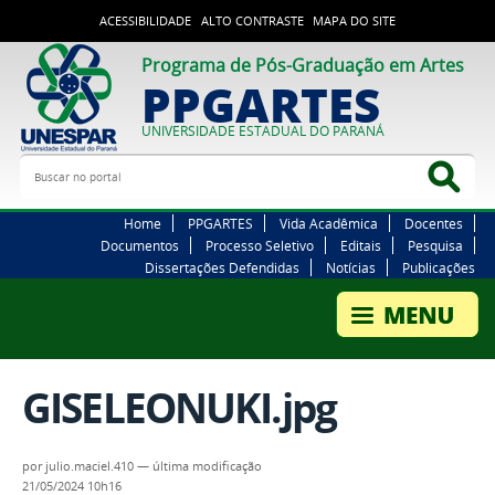
ACESSIBILIDADE
ALTO CONTRASTE
MAPA DO SITE
Programa de Pós-Graduação em Artes
PPGARTES
UNIVERSIDADE ESTADUAL DO PARANÁ
Buscar no portal
Bus
Home
PPGARTES
Vida Acadêmica
Docentes
Documentos
Processo Seletivo
Editais
Pesquisa
Dissertações Defendidas
Notícias
Publicações
GISELEONUKI.jpg
por
julio.maciel.410
—
última modificação
21/05/2024 10h16