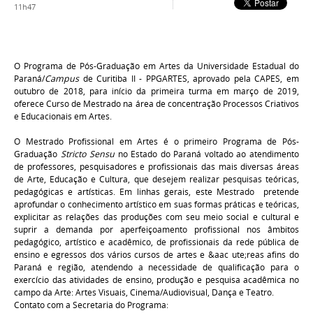
11h47
O Programa de Pós-Graduação em Artes da Universidade Estadual do
Paraná/
Campus
de Curitiba II - PPGARTES, aprovado pela CAPES, em
outubro de 2018, para início da primeira turma em março de 2019,
oferece Curso de Mestrado na área de concentração
Processos Criativos
e Educacionais em Artes.
O Mestrado Profissional em Artes é o primeiro Programa de Pós-
Graduação
Stricto Sensu
no Estado do Paraná voltado ao atendimento
de professores, pesquisadores e profissionais das mais diversas áreas
de Arte, Educação e Cultura, que desejem realizar pesquisas teóricas,
pedagógicas e artísticas. Em linhas gerais, este Mestrado pretende
aprofundar o conhecimento artístico em suas formas práticas e teóricas,
explicitar as relações das produções com seu meio social e cultural e
suprir a demanda por aperfeiçoamento profissional nos âmbitos
pedagógico, artístico e acadêmico, de profissionais da rede pública de
ensino e egressos dos vários cursos de artes e &aac ute;reas afins do
Paraná e região, atendendo a necessidade de qualificação para o
exercício das atividades de ensino, produção e pesquisa acadêmica no
campo da Arte:
Artes Visuais, Cinema/Audiovisual, Dança e Teatro
.
Contato com a Secretaria do Programa: