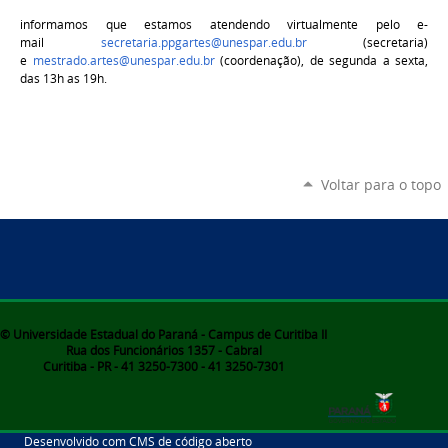
informamos que estamos atendendo virtualmente pelo e-
mail
secretaria.ppgartes@unespar.edu.br
(secretaria)
e
mestrado.artes@unespar.edu.br
(coordenação), de segunda a sexta,
das 13h as 19h.
Voltar para o topo
© Universidade Estadual do Paraná - Campus de Curitiba II
Rua dos Funcionários 1357 - Cabral
Curitiba - PR - 41 3250-7300 - 41 3250-7301
Desenvolvido com CMS de código aberto