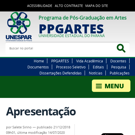
ACESSIBILIDADE
ALTO CONTRASTE
MAPA DO SITE
Programa de Pós-Graduação em Artes
PPGARTES
UNIVERSIDADE ESTADUAL DO PARANÁ
Buscar no portal
Bus
Home
PPGARTES
Vida Acadêmica
Docentes
Documentos
Processo Seletivo
Editais
Pesquisa
Dissertações Defendidas
Notícias
Publicações
Apresentação
por
Salete Sirino
—
publicado
21/12/2018
09h01,
última modificação
14/07/2020