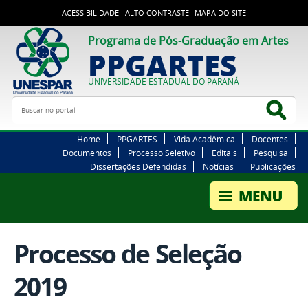
ACESSIBILIDADE
ALTO CONTRASTE
MAPA DO SITE
Programa de Pós-Graduação em Artes
PPGARTES
UNIVERSIDADE ESTADUAL DO PARANÁ
Buscar no portal
Bus
Home
PPGARTES
Vida Acadêmica
Docentes
Documentos
Processo Seletivo
Editais
Pesquisa
Dissertações Defendidas
Notícias
Publicações
Processo de Seleção
2019