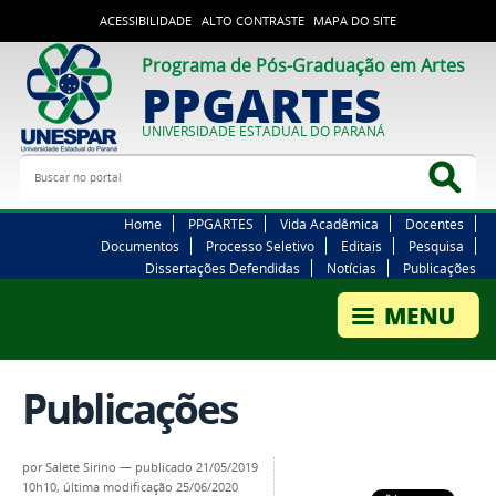
ACESSIBILIDADE
ALTO CONTRASTE
MAPA DO SITE
Programa de Pós-Graduação em Artes
PPGARTES
UNIVERSIDADE ESTADUAL DO PARANÁ
Buscar no portal
Bus
Home
PPGARTES
Vida Acadêmica
Docentes
Documentos
Processo Seletivo
Editais
Pesquisa
Dissertações Defendidas
Notícias
Publicações
Publicações
por
Salete Sirino
—
publicado
21/05/2019
10h10,
última modificação
25/06/2020