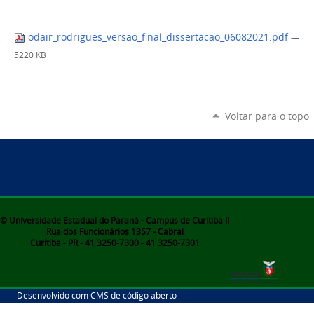
odair_rodrigues_versao_final_dissertacao_06082021.pdf
—
5220 KB
Voltar para o topo
© Universidade Estadual do Paraná - Campus de Curitiba II
Rua dos Funcionários 1357 - Cabral
Curitiba - PR - 41 3250-7300 - 41 3250-7301
Desenvolvido com CMS de código aberto