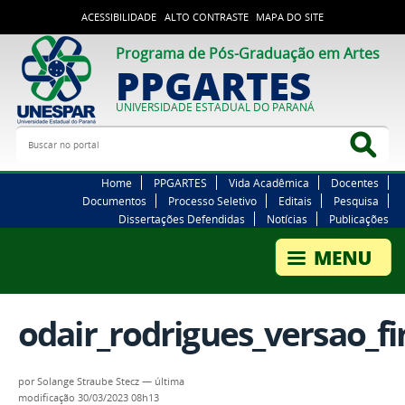
ACESSIBILIDADE
ALTO CONTRASTE
MAPA DO SITE
Programa de Pós-Graduação em Artes
PPGARTES
UNIVERSIDADE ESTADUAL DO PARANÁ
Buscar no portal
Bus
Home
PPGARTES
Vida Acadêmica
Docentes
Documentos
Processo Seletivo
Editais
Pesquisa
Dissertações Defendidas
Notícias
Publicações
odair_rodrigues_versao_fi
por
Solange Straube Stecz
—
última
modificação
30/03/2023 08h13