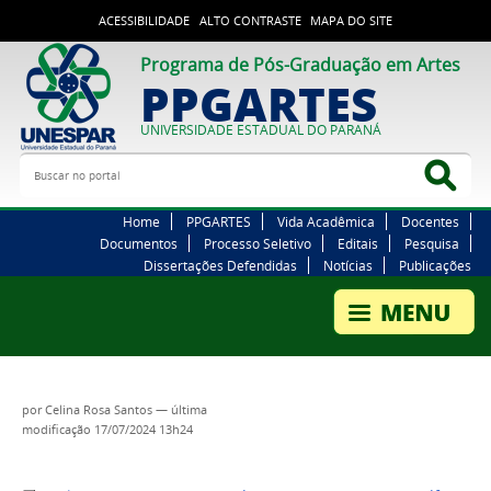
ACESSIBILIDADE
ALTO CONTRASTE
MAPA DO SITE
Programa de Pós-Graduação em Artes
PPGARTES
UNIVERSIDADE ESTADUAL DO PARANÁ
Buscar no portal
Bus
Home
PPGARTES
Vida Acadêmica
Docentes
Documentos
Processo Seletivo
Editais
Pesquisa
Dissertações Defendidas
Notícias
Publicações
por
Celina Rosa Santos
—
última
modificação
17/07/2024 13h24