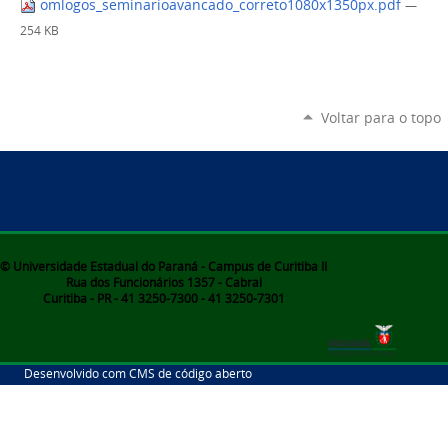
omlogos_seminarioavancado_correto1080x1350px.pdf
—
254 KB
Voltar para o topo
© Universidade Estadual do Paraná - Campus de Curitiba II
Rua dos Funcionários 1357 - Cabral
Curitiba - PR - 41 3250-7300 - 41 3250-7301
Desenvolvido com CMS de código aberto