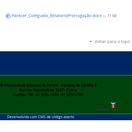
Parecer_Colegiado_RelatorioProrrogação.docx
— 71 KB
Voltar para o topo
© Universidade Estadual do Paraná - Campus de Curitiba II
Rua dos Funcionários 1357 - Cabral
Curitiba - PR - 41 3250-7300 - 41 3250-7301
Desenvolvido com CMS de código aberto