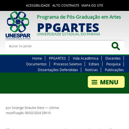
ACESSIBILIDADE
ALTO CONTRASTE
MAPA DO SITE
Programa de Pós-Graduação em Artes
PPGARTES
UNIVERSIDADE ESTADUAL DO PARANÁ
Buscar no portal
Bus
Home
PPGARTES
Vida Acadêmica
Docentes
Documentos
Processo Seletivo
Editais
Pesquisa
Dissertações Defendidas
Notícias
Publicações
por
Solange Straube Stecz
—
última
modificação
08/02/2024 03h10