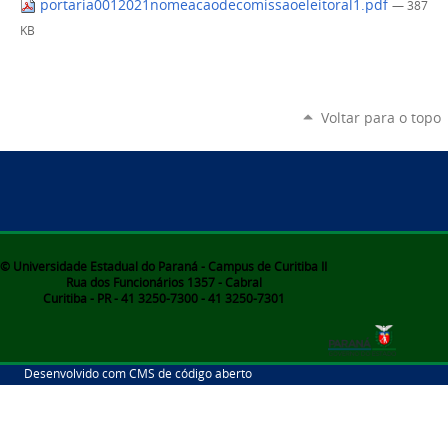
portaria0012021nomeacaodecomissaoeleitoral1.pdf
— 387
KB
Voltar para o topo
© Universidade Estadual do Paraná - Campus de Curitiba II
Rua dos Funcionários 1357 - Cabral
Curitiba - PR - 41 3250-7300 - 41 3250-7301
Desenvolvido com CMS de código aberto