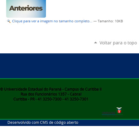
Clique para ver a imagem no tamanho completo…
—
Tamanho
: 10KB
Voltar para o topo
© Universidade Estadual do Paraná - Campus de Curitiba II
Rua dos Funcionários 1357 - Cabral
Curitiba - PR - 41 3250-7300 - 41 3250-7301
Desenvolvido com CMS de código aberto