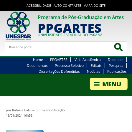
ACESSIBILIDADE
ALTO CONTRASTE
MAPA DO SITE
Programa de Pós-Graduação em Artes
PPGARTES
UNIVERSIDADE ESTADUAL DO PARANÁ
Buscar no portal
Bus
Home
PPGARTES
Vida Acadêmica
Docentes
Documentos
Processo Seletivo
Editais
Pesquisa
Dissertações Defendidas
Notícias
Publicações
por
Rafaela Calil
—
última modificação
19/01/2024 16h56