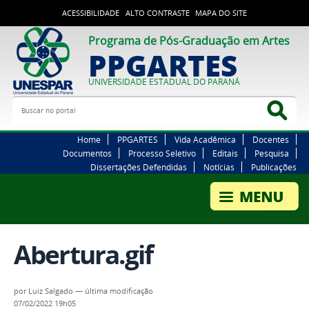
ACESSIBILIDADE
ALTO CONTRASTE
MAPA DO SITE
Programa de Pós-Graduação em Artes
PPGARTES
UNIVERSIDADE ESTADUAL DO PARANÁ
Buscar no portal
Bus
Home
PPGARTES
Vida Acadêmica
Docentes
Documentos
Processo Seletivo
Editais
Pesquisa
Dissertações Defendidas
Notícias
Publicações
Abertura.gif
por
Luiz Salgado
—
última modificação
07/02/2022 19h05