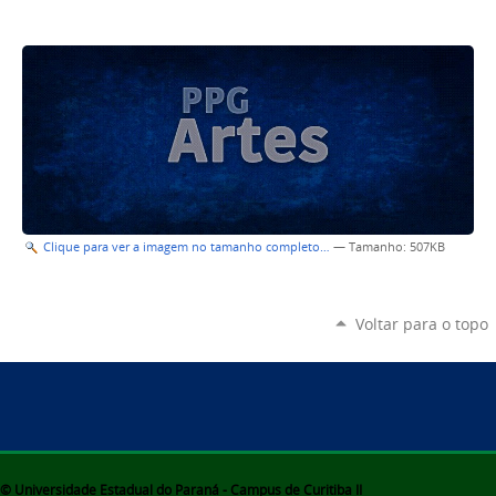
Clique para ver a imagem no tamanho completo…
—
Tamanho
: 507KB
Voltar para o topo
© Universidade Estadual do Paraná - Campus de Curitiba II