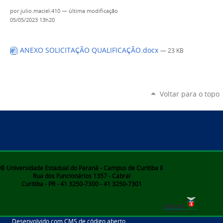
por
julio.maciel.410
—
última modificação
05/05/2023 13h20
ANEXO SOLICITAÇÃO QUALIFICAÇÃO.docx
— 23 KB
Voltar para o topo
© Universidade Estadual do Paraná - Campus de Curitiba II
Rua dos Funcionários 1357 - Cabral
Curitiba - PR - 41 3250-7300 - 41 3250-7301
Desenvolvido com CMS de código aberto