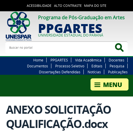
ACESSIBILIDADE
ALTO CONTRASTE
MAPA DO SITE
Programa de Pós-Graduação em Artes
PPGARTES
UNIVERSIDADE ESTADUAL DO PARANÁ
Buscar no portal
Bus
Home
PPGARTES
Vida Acadêmica
Docentes
Documentos
Processo Seletivo
Editais
Pesquisa
Dissertações Defendidas
Notícias
Publicações
ANEXO SOLICITAÇÃO
QUALIFICAÇÃO.docx