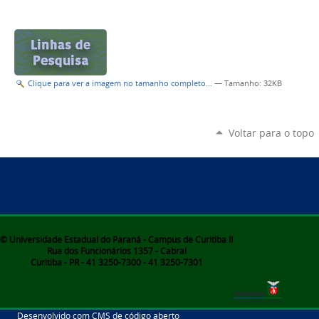
Clique para ver a imagem no tamanho completo…
—
Tamanho
: 32KB
Voltar para o topo
© Universidade Estadual do Paraná - Campus de Curitiba II
Rua dos Funcionários 1357 - Cabral
Curitiba - PR - 41 3250-7300 - 41 3250-7301
Desenvolvido com CMS de código aberto