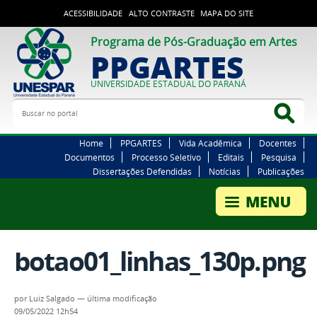
ACESSIBILIDADE
ALTO CONTRASTE
MAPA DO SITE
Programa de Pós-Graduação em Artes
PPGARTES
UNIVERSIDADE ESTADUAL DO PARANÁ
Buscar no portal
Bus
Home
PPGARTES
Vida Acadêmica
Docentes
Documentos
Processo Seletivo
Editais
Pesquisa
Dissertações Defendidas
Notícias
Publicações
botao01_linhas_130p.png
por
Luiz Salgado
—
última modificação
09/05/2022 12h54