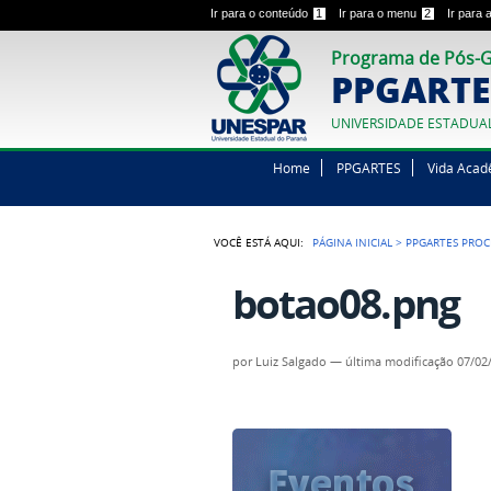
Ir para o conteúdo
1
Ir para o menu
2
Ir para
Programa de Pós-G
PPGARTE
UNIVERSIDADE ESTADUA
Home
PPGARTES
Vida Acad
VOCÊ ESTÁ AQUI:
PÁGINA INICIAL
>
PPGARTES PROC
botao08.png
por
Luiz Salgado
—
última modificação
07/02