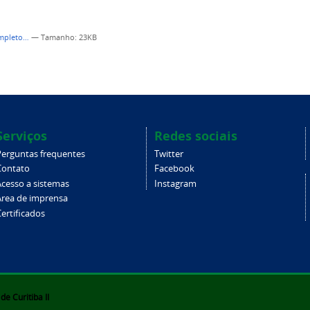
ompleto…
—
Tamanho
: 23KB
Serviços
Redes sociais
Perguntas frequentes
Twitter
Contato
Facebook
Acesso a sistemas
Instagram
Área de imprensa
ertificados
e Curitiba II