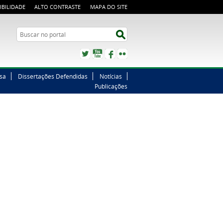
IBILIDADE
ALTO CONTRASTE
MAPA DO SITE
Buscar no portal
Buscar no portal
Twitter
YouTube
Facebook
Flickr
sa
Dissertações Defendidas
Notícias
Publicações