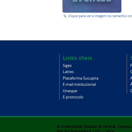
Clique para ver a imagem no tamanho c
Links úteis
Siges
Lattes
Plataforma Sucupira
E-mail institucional
Unespar
C
E-protocolo
© Universidade Estadual do Paraná - Campus d
Rua dos Funcionários 1357 - Cabral