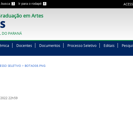
 a busca
3
Ir para o rodapé
4
ACESS
raduação em Artes
S
L DO PARANÁ
êmica
Docentes
Documentos
Processo Seletivo
Editais
Pesqui
ESSO SELETIVO
>
BOTAO08.PNG
/2022 22h59