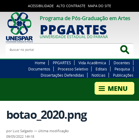
ACESSIBILIDADE
ALTO CONTRASTE
MAPA DO SITE
Programa de Pós-Graduação em Artes
PPGARTES
UNIVERSIDADE ESTADUAL DO PARANÁ
Buscar no portal
Bus
Home
PPGARTES
Vida Acadêmica
Docentes
Documentos
Processo Seletivo
Editais
Pesquisa
Dissertações Defendidas
Notícias
Publicações
botao_2020.png
por
Luiz Salgado
—
última modificação
09/05/2022 14h18