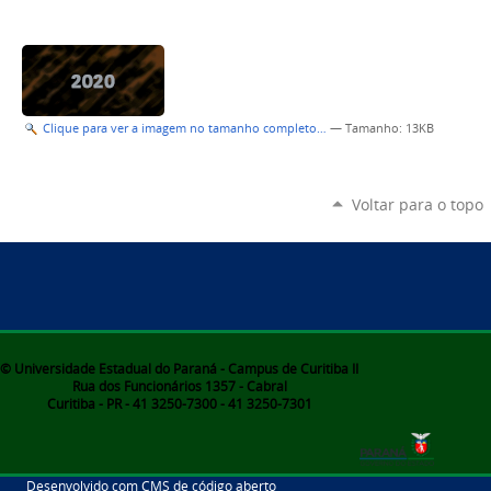
Clique para ver a imagem no tamanho completo…
—
Tamanho
: 13KB
Voltar para o topo
© Universidade Estadual do Paraná - Campus de Curitiba II
Rua dos Funcionários 1357 - Cabral
Curitiba - PR - 41 3250-7300 - 41 3250-7301
Desenvolvido com CMS de código aberto