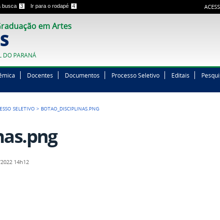
 a busca
3
Ir para o rodapé
4
ACESS
raduação em Artes
S
L DO PARANÁ
êmica
Docentes
Documentos
Processo Seletivo
Editais
Pesqui
ESSO SELETIVO
>
BOTAO_DISCIPLINAS.PNG
nas.png
/2022 14h12