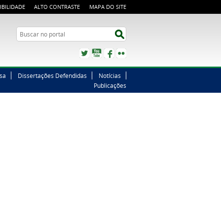
IBILIDADE
ALTO CONTRASTE
MAPA DO SITE
Buscar no portal
Buscar no portal
Twitter
YouTube
Facebook
Flickr
sa
Dissertações Defendidas
Notícias
Publicações