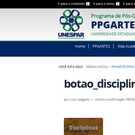
Ir para o conteúdo
1
Ir para o menu
2
Ir para
Programa de Pós-G
PPGARTE
UNIVERSIDADE ESTADUA
Home
PPGARTES
Vida Acad
VOCÊ ESTÁ AQUI:
PÁGINA INICIAL
>
PPGARTES PROC
botao_discipli
por
Luiz Salgado
—
última modificação
09/05