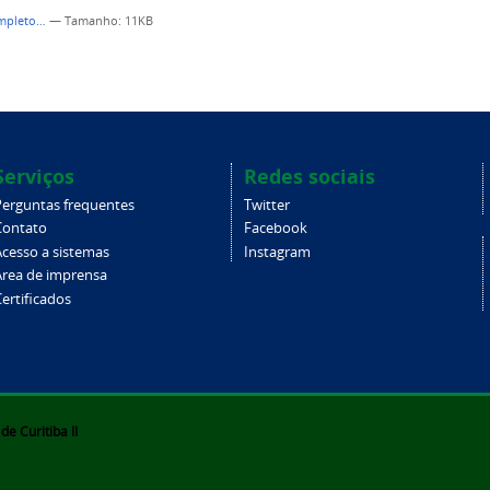
ompleto…
—
Tamanho
: 11KB
Serviços
Redes sociais
Perguntas frequentes
Twitter
Contato
Facebook
Acesso a sistemas
Instagram
Área de imprensa
ertificados
e Curitiba II