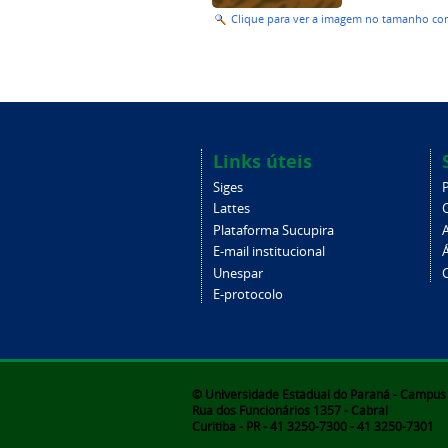
Clique para ver a imagem no tamanho c
Links úteis
Siges
Lattes
Plataforma Sucupira
E-mail institucional
Unespar
C
E-protocolo
© Universidade Estadual do Paraná - Campus d
Rua dos Funcionários 1357 - Cabral
Curitiba - PR - 41 3250-7300 - 41 3250-7301