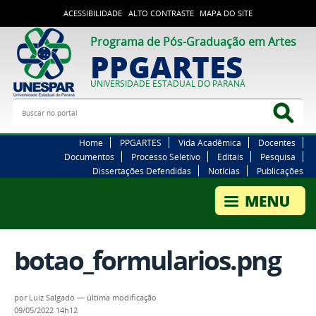
ACESSIBILIDADE
ALTO CONTRASTE
MAPA DO SITE
Programa de Pós-Graduação em Artes
PPGARTES
UNIVERSIDADE ESTADUAL DO PARANÁ
Buscar no portal
Bus
Home
PPGARTES
Vida Acadêmica
Docentes
Documentos
Processo Seletivo
Editais
Pesquisa
Dissertações Defendidas
Notícias
Publicações
botao_formularios.png
por
Luiz Salgado
—
última modificação
09/05/2022 14h12