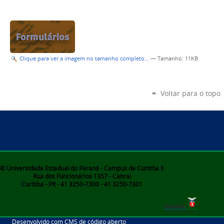
Clique para ver a imagem no tamanho completo…
—
Tamanho
: 11KB
Voltar para o topo
© Universidade Estadual do Paraná - Campus de Curitiba II
Rua dos Funcionários 1357 - Cabral
Curitiba - PR - 41 3250-7300 - 41 3250-7301
Desenvolvido com CMS de código aberto