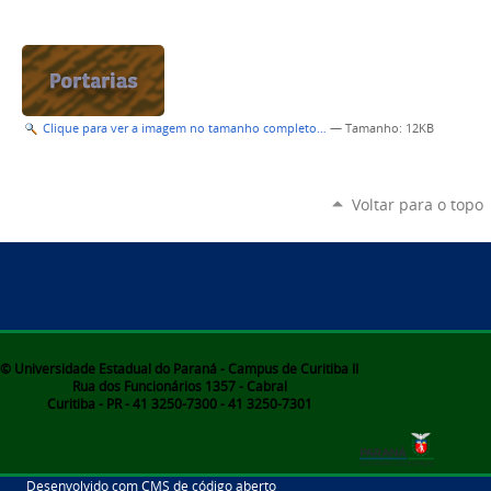
Clique para ver a imagem no tamanho completo…
—
Tamanho
: 12KB
Voltar para o topo
© Universidade Estadual do Paraná - Campus de Curitiba II
Rua dos Funcionários 1357 - Cabral
Curitiba - PR - 41 3250-7300 - 41 3250-7301
Desenvolvido com CMS de código aberto