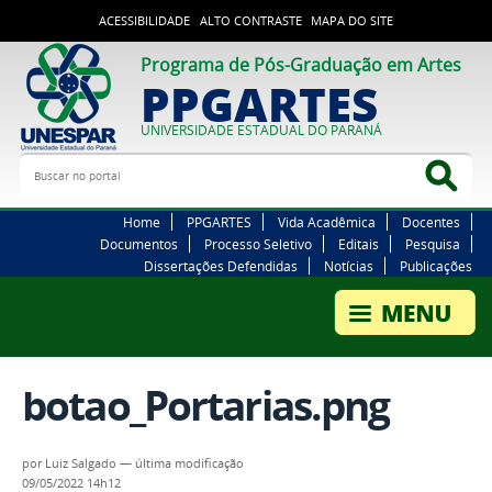
ACESSIBILIDADE
ALTO CONTRASTE
MAPA DO SITE
Programa de Pós-Graduação em Artes
PPGARTES
UNIVERSIDADE ESTADUAL DO PARANÁ
Buscar no portal
Bus
Home
PPGARTES
Vida Acadêmica
Docentes
Documentos
Processo Seletivo
Editais
Pesquisa
Dissertações Defendidas
Notícias
Publicações
botao_Portarias.png
por
Luiz Salgado
—
última modificação
09/05/2022 14h12