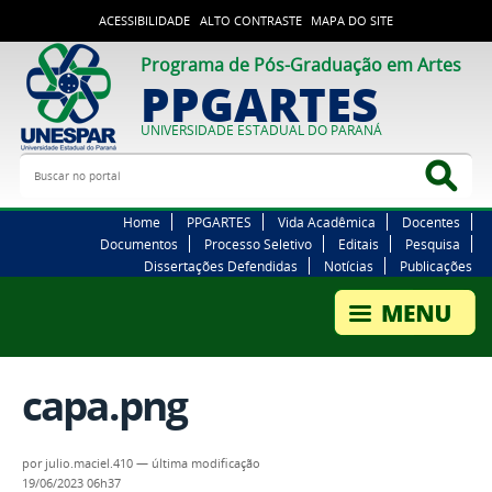
ACESSIBILIDADE
ALTO CONTRASTE
MAPA DO SITE
Programa de Pós-Graduação em Artes
PPGARTES
UNIVERSIDADE ESTADUAL DO PARANÁ
Buscar no portal
Bus
Home
PPGARTES
Vida Acadêmica
Docentes
Documentos
Processo Seletivo
Editais
Pesquisa
Dissertações Defendidas
Notícias
Publicações
capa.png
por
julio.maciel.410
—
última modificação
19/06/2023 06h37