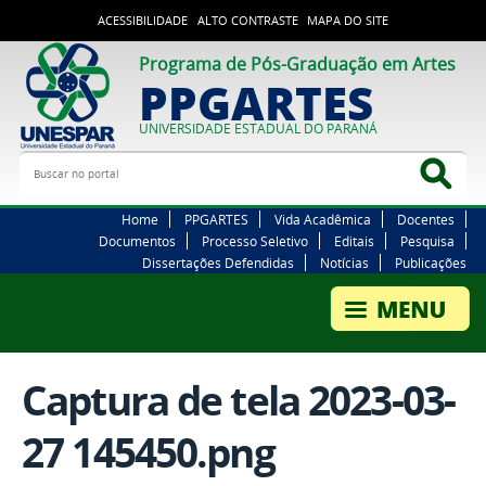
ACESSIBILIDADE
ALTO CONTRASTE
MAPA DO SITE
Programa de Pós-Graduação em Artes
PPGARTES
UNIVERSIDADE ESTADUAL DO PARANÁ
Buscar no portal
Bus
Home
PPGARTES
Vida Acadêmica
Docentes
Documentos
Processo Seletivo
Editais
Pesquisa
Dissertações Defendidas
Notícias
Publicações
Captura de tela 2023-03-
27 145450.png