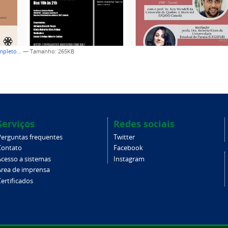
ompleto…
—
Tamanho
: 265KB
Serviços
Redes sociais
Perguntas frequentes
Twitter
Contato
Facebook
Acesso a sistemas
Instagram
Área de imprensa
ertificados