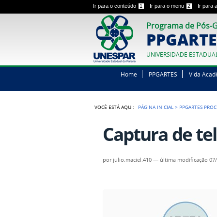
Ir para o conteúdo
1
Ir para o menu
2
Ir para
Programa de Pós-G
PPGARTE
UNIVERSIDADE ESTADUA
Home
PPGARTES
Vida Acad
VOCÊ ESTÁ AQUI:
PÁGINA INICIAL
>
PPGARTES PROC
Captura de te
por
julio.maciel.410
—
última modificação
07/