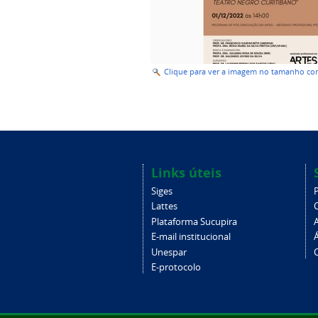
Clique para ver a imagem no tamanho c
Links úteis
Siges
Lattes
Plataforma Sucupira
E-mail institucional
Unespar
C
E-protocolo