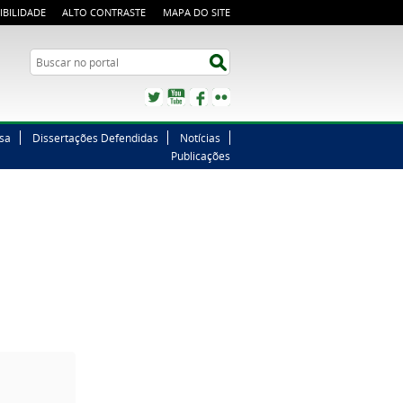
IBILIDADE
ALTO CONTRASTE
MAPA DO SITE
Buscar no portal
Buscar no portal
Twitter
YouTube
Facebook
Flickr
sa
Dissertações Defendidas
Notícias
Publicações