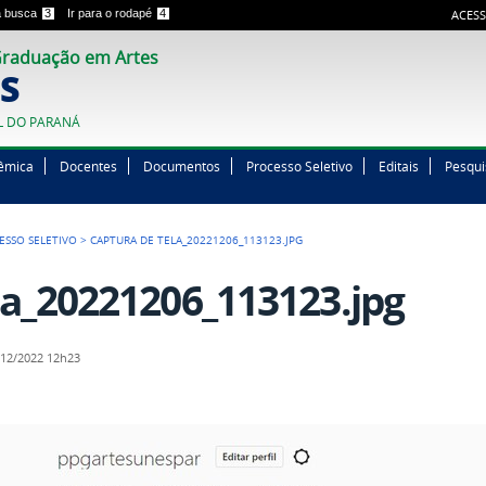
 a busca
3
Ir para o rodapé
4
ACESS
raduação em Artes
S
L DO PARANÁ
êmica
Docentes
Documentos
Processo Seletivo
Editais
Pesqui
ESSO SELETIVO
>
CAPTURA DE TELA_20221206_113123.JPG
la_20221206_113123.jpg
12/2022 12h23