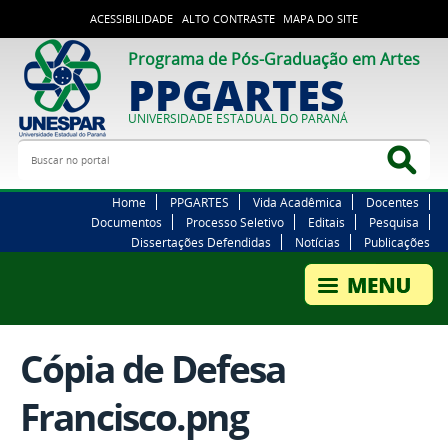
ACESSIBILIDADE
ALTO CONTRASTE
MAPA DO SITE
Programa de Pós-Graduação em Artes
PPGARTES
UNIVERSIDADE ESTADUAL DO PARANÁ
Buscar no portal
Bus
Home
PPGARTES
Vida Acadêmica
Docentes
Documentos
Processo Seletivo
Editais
Pesquisa
Dissertações Defendidas
Notícias
Publicações
Cópia de Defesa
Francisco.png