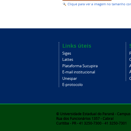
Clique para ver a imagem no tamanho c
Links úteis
Siges
Lattes
Plataforma Sucupira
E-mail institucional
Unespar
C
E-protocolo
© Universidade Estadual do Paraná - Campus d
Rua dos Funcionários 1357 - Cabral
Curitiba - PR - 41 3250-7300 - 41 3250-7301