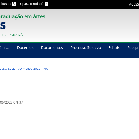
 a busca
3
Ir para o rodapé
4
ACESS
raduação em Artes
S
L DO PARANÁ
êmica
Docentes
Documentos
Processo Seletivo
Editais
Pesqui
ESSO SELETIVO
>
DISC 2023.PNG
06/2023 07h37