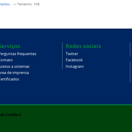
ompleto…
—
Tamanho
: 1KB
Serviços
Redes sociais
Perguntas frequentes
Twitter
Contato
Facebook
Acesso a sistemas
Instagram
Área de imprensa
ertificados
e Curitiba II