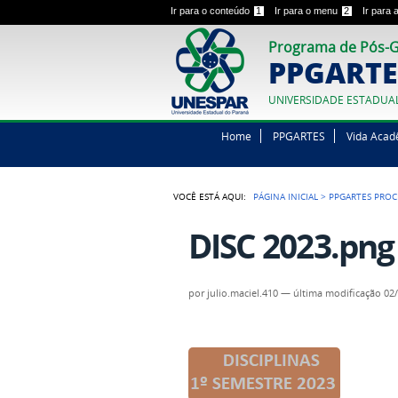
Ir para o conteúdo
1
Ir para o menu
2
Ir para
Programa de Pós-G
PPGARTE
UNIVERSIDADE ESTADUA
Home
PPGARTES
Vida Acad
VOCÊ ESTÁ AQUI:
PÁGINA INICIAL
>
PPGARTES PROC
DISC 2023.png
por
julio.maciel.410
—
última modificação
02/