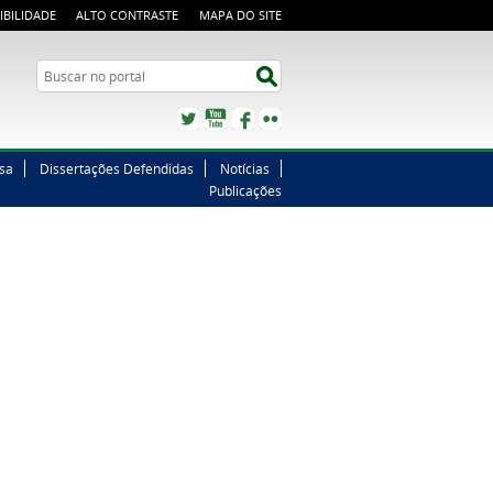
IBILIDADE
ALTO CONTRASTE
MAPA DO SITE
Buscar no portal
Buscar no portal
Twitter
YouTube
Facebook
Flickr
sa
Dissertações Defendidas
Notícias
Publicações