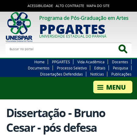
ACESSIBILIDADE
ALTO CONTRASTE
MAPA DO SITE
Programa de Pós-Graduação em Artes
PPGARTES
UNIVERSIDADE ESTADUAL DO PARANÁ
Buscar no portal
Bus
Home
PPGARTES
Vida Acadêmica
Docentes
Documentos
Processo Seletivo
Editais
Pesquisa
Dissertações Defendidas
Notícias
Publicações
Dissertação - Bruno
Cesar - pós defesa