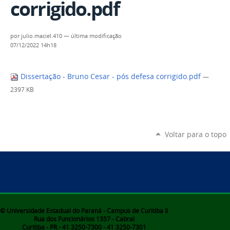
corrigido.pdf
por
julio.maciel.410
—
última modificação
07/12/2022 14h18
Dissertação - Bruno Cesar - pós defesa corrigido.pdf
—
2397 KB
Voltar para o topo
© Universidade Estadual do Paraná - Campus de Curitiba II
Rua dos Funcionários 1357 - Cabral
Curitiba - PR - 41 3250-7300 - 41 3250-7301