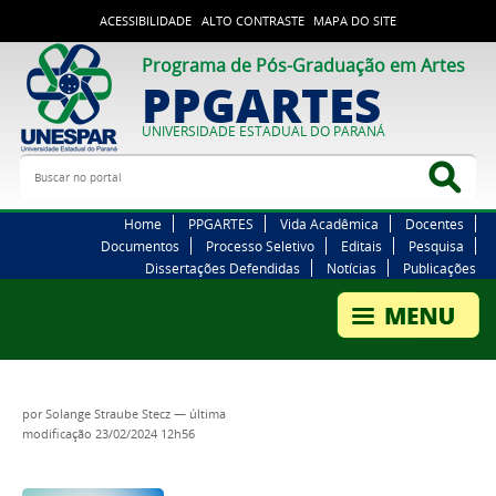
ACESSIBILIDADE
ALTO CONTRASTE
MAPA DO SITE
Programa de Pós-Graduação em Artes
PPGARTES
UNIVERSIDADE ESTADUAL DO PARANÁ
Buscar no portal
Bus
Home
PPGARTES
Vida Acadêmica
Docentes
Documentos
Processo Seletivo
Editais
Pesquisa
Dissertações Defendidas
Notícias
Publicações
por
Solange Straube Stecz
—
última
modificação
23/02/2024 12h56