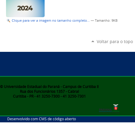
Clique para ver a imagem no tamanho completo…
—
Tamanho
: 9KB
Voltar para o topo
© Universidade Estadual do Paraná - Campus de Curitiba II
Rua dos Funcionários 1357 - Cabral
Curitiba - PR - 41 3250-7300 - 41 3250-7301
Desenvolvido com CMS de código aberto