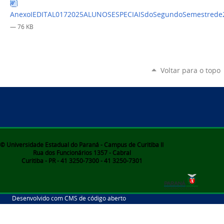
AnexoIEDITAL0172025ALUNOSESPECIAISdoSegundoSemestrede
— 76 KB
Voltar para o topo
© Universidade Estadual do Paraná - Campus de Curitiba II
Rua dos Funcionários 1357 - Cabral
Curitiba - PR - 41 3250-7300 - 41 3250-7301
Desenvolvido com CMS de código aberto