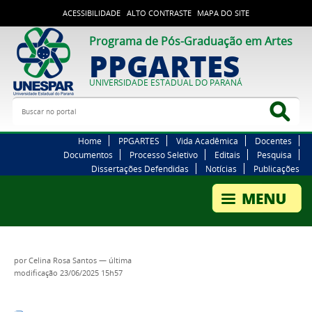
ACESSIBILIDADE
ALTO CONTRASTE
MAPA DO SITE
Programa de Pós-Graduação em Artes
PPGARTES
UNIVERSIDADE ESTADUAL DO PARANÁ
Buscar no portal
Bus
Home
PPGARTES
Vida Acadêmica
Docentes
Documentos
Processo Seletivo
Editais
Pesquisa
Dissertações Defendidas
Notícias
Publicações
por
Celina Rosa Santos
—
última
modificação
23/06/2025 15h57