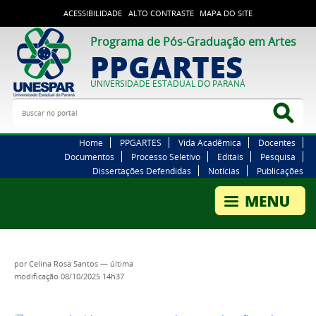
ACESSIBILIDADE
ALTO CONTRASTE
MAPA DO SITE
Programa de Pós-Graduação em Artes
PPGARTES
UNIVERSIDADE ESTADUAL DO PARANÁ
Buscar no portal
Bus
Home
PPGARTES
Vida Acadêmica
Docentes
Documentos
Processo Seletivo
Editais
Pesquisa
Dissertações Defendidas
Notícias
Publicações
por
Celina Rosa Santos
—
última
modificação
08/10/2025 14h37