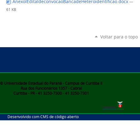
AnexoIEditaldeconvocaoBancadeHeteroidentificao.docx
—
61 KB
Voltar para o topo
© Universidade Estadual do Paraná - Campus de Curitiba II
Rua dos Funcionários 1357 - Cabral
Curitiba - PR - 41 3250-7300 - 41 3250-7301
Desenvolvido com CMS de código aberto