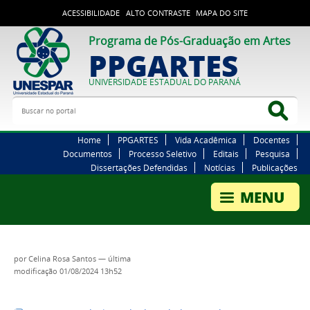
ACESSIBILIDADE
ALTO CONTRASTE
MAPA DO SITE
Programa de Pós-Graduação em Artes
PPGARTES
UNIVERSIDADE ESTADUAL DO PARANÁ
Buscar no portal
Bus
Home
PPGARTES
Vida Acadêmica
Docentes
Documentos
Processo Seletivo
Editais
Pesquisa
Dissertações Defendidas
Notícias
Publicações
por
Celina Rosa Santos
—
última
modificação
01/08/2024 13h52