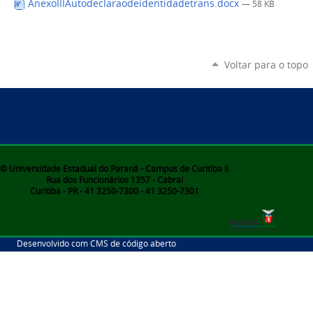
AnexoIIIAutodeclaraodeidentidadetrans.docx
— 58 KB
Voltar para o topo
© Universidade Estadual do Paraná - Campus de Curitiba II
Rua dos Funcionários 1357 - Cabral
Curitiba - PR - 41 3250-7300 - 41 3250-7301
Desenvolvido com CMS de código aberto