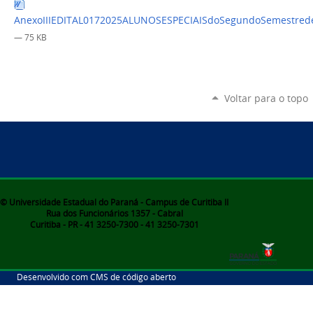
AnexoIIIEDITAL0172025ALUNOSESPECIAISdoSegundoSemestred
— 75 KB
Voltar para o topo
© Universidade Estadual do Paraná - Campus de Curitiba II
Rua dos Funcionários 1357 - Cabral
Curitiba - PR - 41 3250-7300 - 41 3250-7301
Desenvolvido com CMS de código aberto