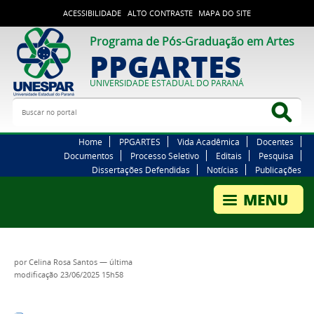
ACESSIBILIDADE
ALTO CONTRASTE
MAPA DO SITE
Programa de Pós-Graduação em Artes
PPGARTES
UNIVERSIDADE ESTADUAL DO PARANÁ
Buscar no portal
Bus
Home
PPGARTES
Vida Acadêmica
Docentes
Documentos
Processo Seletivo
Editais
Pesquisa
Dissertações Defendidas
Notícias
Publicações
por
Celina Rosa Santos
—
última
modificação
23/06/2025 15h58