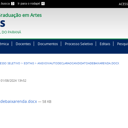
 a busca
3
Ir para o rodapé
4
ACESS
raduação em Artes
S
L DO PARANÁ
êmica
Docentes
Documentos
Processo Seletivo
Editais
Pesqui
ESSO SELETIVO
>
EDITAIS
>
ANEXOIVAUTODECLARAOCANDIDATOADEBAIXARENDA.DOCX
01/08/2024 13h52
adebaixarenda.docx
— 58 KB