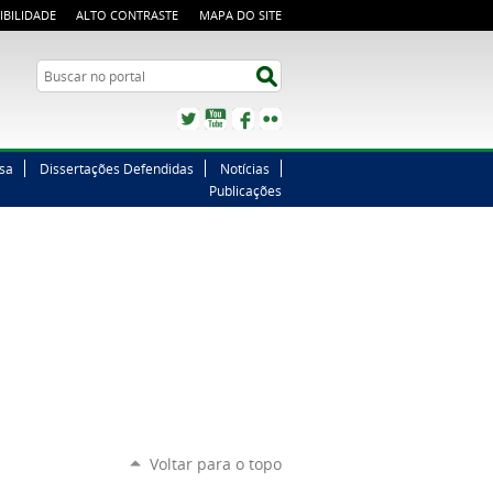
IBILIDADE
ALTO CONTRASTE
MAPA DO SITE
Buscar no portal
Buscar no portal
Twitter
YouTube
Facebook
Flickr
sa
Dissertações Defendidas
Notícias
Publicações
Voltar para o topo