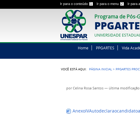
Ir para o conteúdo
1
Ir para o menu
2
Ir para
Programa de Pós-G
PPGARTE
UNIVERSIDADE ESTADUA
Home
PPGARTES
Vida Acad
VOCÊ ESTÁ AQUI:
PÁGINA INICIAL
>
PPGARTES PROC
por
Celina Rosa Santos
—
última modificação
AnexoIVAutodeclaraocandidato