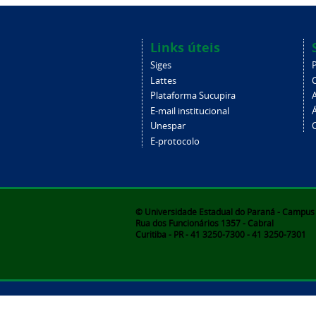
Links úteis
Siges
Lattes
Plataforma Sucupira
E-mail institucional
Unespar
C
E-protocolo
© Universidade Estadual do Paraná - Campus d
Rua dos Funcionários 1357 - Cabral
Curitiba - PR - 41 3250-7300 - 41 3250-7301