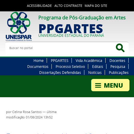
ACESSIBILIDADE
ALTO CONTRASTE
MAPA DO SITE
Programa de Pós-Graduação em Artes
PPGARTES
UNIVERSIDADE ESTADUAL DO PARANÁ
Buscar no portal
Bus
Home
PPGARTES
Vida Acadêmica
Docentes
Documentos
Processo Seletivo
Editais
Pesquisa
Dissertações Defendidas
Notícias
Publicações
por
Celina Rosa Santos
—
última
modificação
01/08/2024 13h52