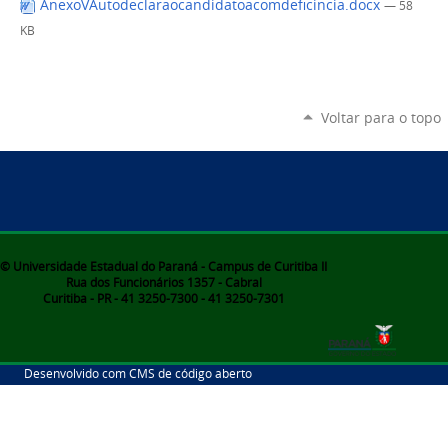
AnexoVAutodeclaraocandidatoacomdeficincia.docx
— 58
KB
Voltar para o topo
© Universidade Estadual do Paraná - Campus de Curitiba II
Rua dos Funcionários 1357 - Cabral
Curitiba - PR - 41 3250-7300 - 41 3250-7301
Desenvolvido com CMS de código aberto