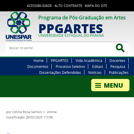
ACESSIBILIDADE
ALTO CONTRASTE
MAPA DO SITE
Programa de Pós-Graduação em Artes
PPGARTES
UNIVERSIDADE ESTADUAL DO PARANÁ
Buscar no portal
Bus
Home
PPGARTES
Vida Acadêmica
Docentes
Documentos
Processo Seletivo
Editais
Pesquisa
Dissertações Defendidas
Notícias
Publicações
por
Celina Rosa Santos
—
última
modificação
28/02/2025 11h38