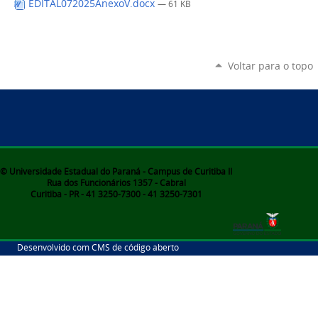
EDITAL072025AnexoV.docx
— 61 KB
Voltar para o topo
© Universidade Estadual do Paraná - Campus de Curitiba II
Rua dos Funcionários 1357 - Cabral
Curitiba - PR - 41 3250-7300 - 41 3250-7301
Desenvolvido com CMS de código aberto