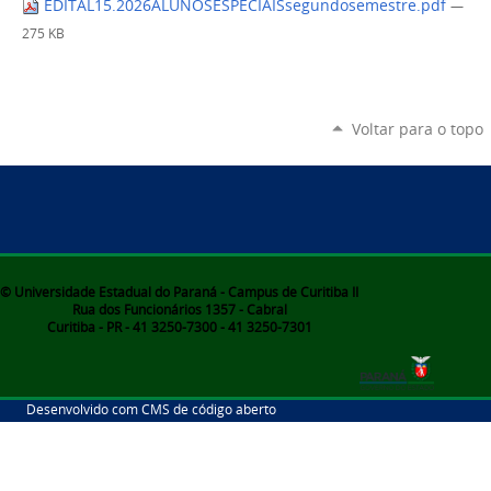
EDITAL15.2026ALUNOSESPECIAISsegundosemestre.pdf
—
275 KB
Voltar para o topo
© Universidade Estadual do Paraná - Campus de Curitiba II
Rua dos Funcionários 1357 - Cabral
Curitiba - PR - 41 3250-7300 - 41 3250-7301
Desenvolvido com CMS de código aberto