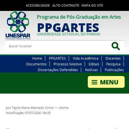
ACESSIBILIDADE
ALTO CONTRASTE
MAPA DO SITE
Programa de Pós-Graduação em Artes
PPGARTES
UNIVERSIDADE ESTADUAL DO PARANÁ
Buscar no portal
Bus
Home
PPGARTES
Vida Acadêmica
Docentes
Documentos
Processo Seletivo
Editais
Pesquisa
Dissertações Defendidas
Notícias
Publicações
por
Taylla Maria Machado Sirino
—
última
modificação
07/07/2026 16h20