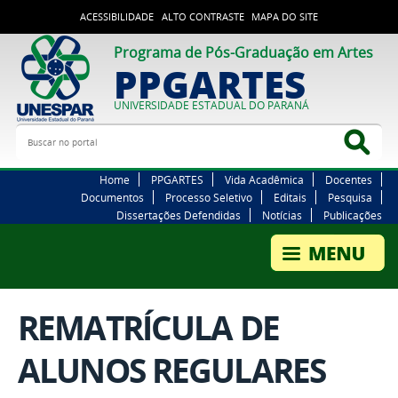
ACESSIBILIDADE
ALTO CONTRASTE
MAPA DO SITE
Programa de Pós-Graduação em Artes
PPGARTES
UNIVERSIDADE ESTADUAL DO PARANÁ
Buscar no portal
Bus
Home
PPGARTES
Vida Acadêmica
Docentes
Documentos
Processo Seletivo
Editais
Pesquisa
Dissertações Defendidas
Notícias
Publicações
REMATRÍCULA DE
ALUNOS REGULARES